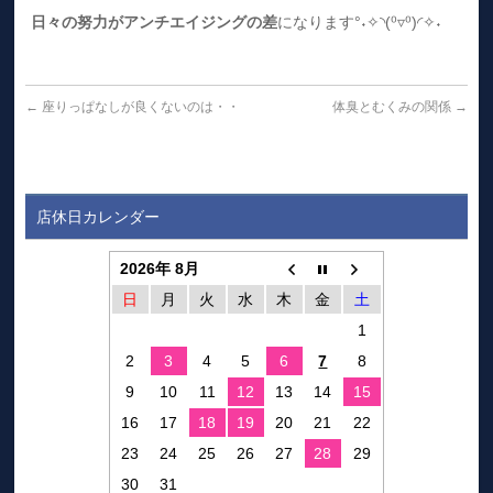
日々の努力がアンチエイジングの差
になります°˖✧◝(⁰▿⁰)◜✧˖
←
座りっぱなしが良くないのは・・
体臭とむくみの関係
→
店休日カレンダー
2026年 8月
日
月
火
水
木
金
土
1
2
3
4
5
6
7
8
9
10
11
12
13
14
15
16
17
18
19
20
21
22
23
24
25
26
27
28
29
30
31