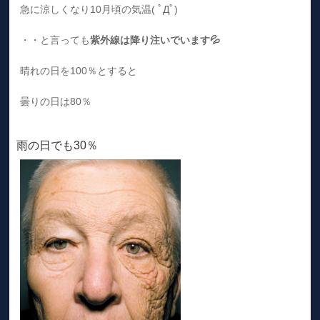
急に涼しくなり10月頃の気温( ﾟДﾟ)
・・と言っても
紫外線は降り注いでいます💦
晴れの日を100％とすると
曇りの日は80％
雨の日でも30％