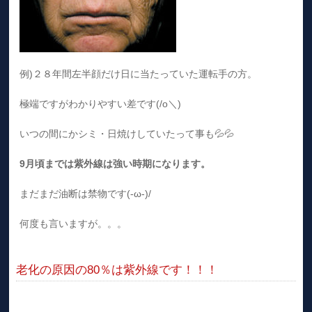
例)２８年間左半顔だけ日に当たっていた運転手の方。
極端ですがわかりやすい差です(/o＼)
いつの間にかシミ・日焼けしていたって事も💦💦
9月頃までは紫外線は強い時期になります。
まだまだ油断は禁物です(-ω-)/
何度も言いますが。。。
老化の原因の80％は紫外線です！！！