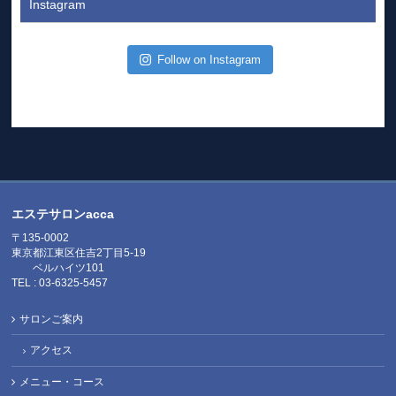
Instagram
Follow on Instagram
エステサロンacca
〒135-0002
東京都江東区住吉2丁目5-19
ベルハイツ101
TEL : 03-6325-5457
サロンご案内
アクセス
メニュー・コース