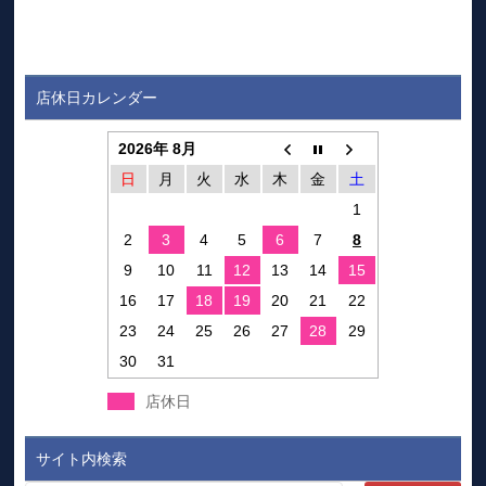
店休日カレンダー
2026年 8月
日
月
火
水
木
金
土
1
2
3
4
5
6
7
8
9
10
11
12
13
14
15
16
17
18
19
20
21
22
23
24
25
26
27
28
29
30
31
店休日
サイト内検索