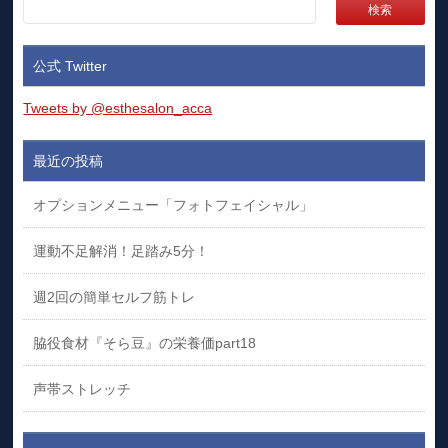
公式 Twitter
Tweets by @esthesalon_acca
最近の投稿
オプションメニュー「フォトフェイシャル」
運動不足解消！足踏み5分！
週2回の簡単セルフ筋トレ
脇役食材『そら豆』の栄養価part18
声帯ストレッチ