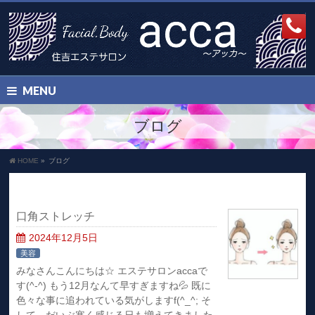
MENU
ブログ
HOME
»
ブログ
口角ストレッチ
2024年12月5日
美容
みなさんこんにちは☆ エステサロンaccaで
す(^-^) もう12月なんて早すぎますね💦 既に
色々な事に追われている気がしますf(^_^; そ