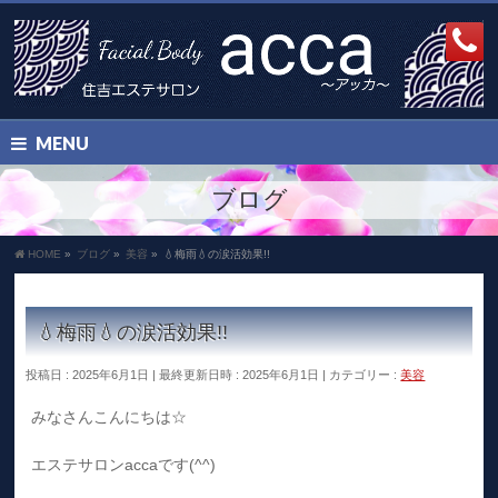
MENU
ブログ
HOME
»
ブログ
»
美容
»
💧梅雨💧の涙活効果!!
💧梅雨💧の涙活効果!!
投稿日 : 2025年6月1日
最終更新日時 : 2025年6月1日
カテゴリー :
美容
みなさんこんにちは☆
エステサロンaccaです(⁠^⁠^⁠)