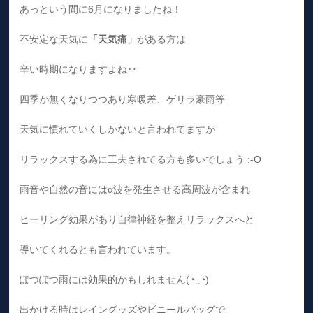
あっという間に6月になりましたね！
不安定な天気に
「天気痛」
がある方は
辛い時期になりますよね‥
四季が無くなりつつあり寒暖差、ゲリラ豪雨等
天気に慣れていくしかないと言われてますが
リラックスする為に工夫されてる方も多いでしょう :⁠-⁠O
雨音や自然の音にはα波を発生させる高周波が含まれ
ヒーリング効果があり自律神経を整えリラックスへと
導いてくれるとも言われています。
ぽつぽつ雨には効果的かもしれません(⁠◔⁠‿⁠◔⁠)
出かける時はレイングッズやビニールバッグで