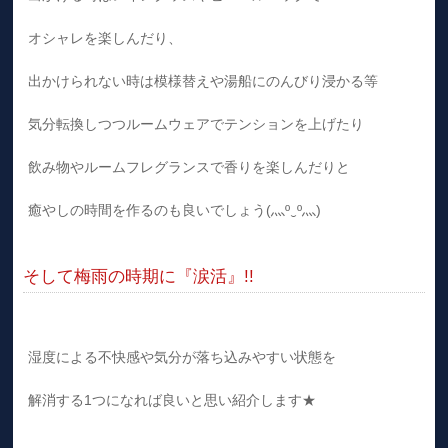
オシャレを楽しんだり、
出かけられない時は模様替えや湯船にのんびり浸かる等
気分転換しつつルームウェアでテンションを上げたり
飲み物やルームフレグランスで香りを楽しんだりと
癒やしの時間を作るのも良いでしょう(⁠灬⁠º⁠‿⁠º⁠灬⁠)⁠
そして梅雨の時期に『涙活』!!
湿度による不快感や気分が落ち込みやすい状態を
解消する1つになれば良いと思い紹介します★