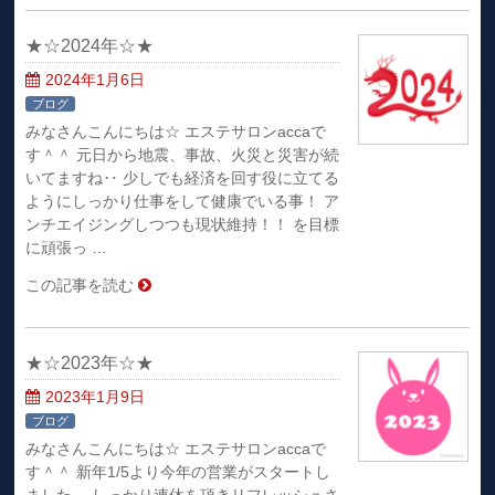
★☆2024年☆★
2024年1月6日
ブログ
みなさんこんにちは☆ エステサロンaccaで
す＾＾ 元日から地震、事故、火災と災害が続
いてますね‥ 少しでも経済を回す役に立てる
ようにしっかり仕事をして健康でいる事！ ア
ンチエイジングしつつも現状維持！！ を目標
に頑張っ …
この記事を読む
★☆2023年☆★
2023年1月9日
ブログ
みなさんこんにちは☆ エステサロンaccaで
す＾＾ 新年1/5より今年の営業がスタートし