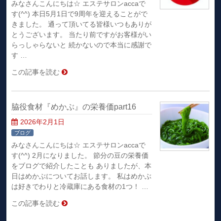
みなさんこんにちは☆ エステサロンaccaで
す(^^) 本日5月1日で9周年を迎えることがで
きました。 通って頂いてる皆様いつもありが
とうございます。 当たり前ですがお客様がい
らっしゃらないと 続かないので本当に感謝で
す …
この記事を読む
脇役食材『めかぶ』の栄養価part16
2026年2月1日
ブログ
みなさんこんにちは☆ エステサロンaccaで
す(⁠^⁠^⁠) 2月になりました。 節分の豆の栄養価
をブログで紹介したことも ありましたが、本
日はめかぶについてお話します。 私はめかぶ
は好きでわりと冷蔵庫にある食材の1つ！ …
この記事を読む