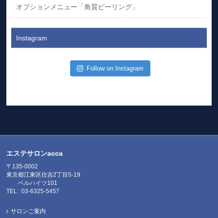
オプションメニュー「角質ピーリング」
Instagram
Follow on Instagram
エステサロンacca
〒135-0002
東京都江東区住吉2丁目5-19
ベルハイツ101
TEL : 03-6325-5457
サロンご案内